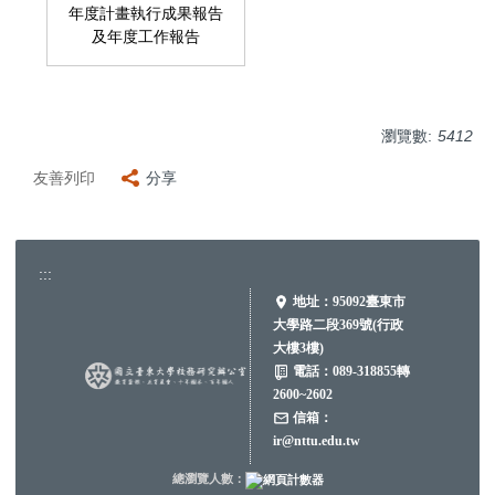
年度計畫執行成果報告
及年度工作報告
瀏覽數:
5412
友善列印
分享
:::
地址：
95092臺東市
大學路二段369號(行政
大樓3樓)
電話：
089-318855轉
2600~2602
信箱：
ir@nttu.edu.tw
總瀏覽人數：