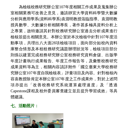
為檢核校務研究辦公室107年度相關工作成果及蒐集辦公
室相關業務可改善之意見，邀請靜宜大學資料科學暨大數據
分析與應用學系(資料科學系)袁淵明教授蒞臨指導。袁淵明教
授具數學、大數據分析相關專長，著作甚多極具資料分析上
之專業，故特邀請其針對校務研究辦公室過去分析成果進行
檢核並提出相關意見。本辦公室於本次檢核中針對107年度活
動事項，共理出八大面28項檢核項目，面向部分如校內資料
庫整合情形及本校校務研究議題辦理狀況等，檢核項目部分
則係以建置完成校務研究辦公室校務研究資料倉儲、出版學
年度計畫執行成果報告、年度工作報告等，及彙整校務研究
成果資料等為主，相關內容請詳附件「國立臺東大學校務研
究辦公室107年度自我檢核表」評量項目及內容。針對檢核內
容袁教授除肯定本辦公室107年度之工作成果外，對於上述問
項亦提出「改善校務研究系統運算處理速度」及「透過
Capestone課程及校外委員審查建立並且提升學習成效」等具
體建議。
七、
活動照片：